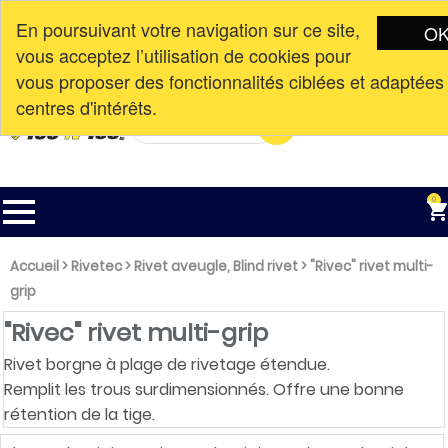
En poursuivant votre navigation sur ce site,
O
vous acceptez l’utilisation de cookies pour
Connexion
Nouvelle adresse à partir du
CAD$

vous proposer des fonctionnalités ciblées et adaptées
English
10 avril 2023. 113-3351 AV DE LA
centres d'intérêts.
GARE, MASCOUCHE, QC, J7K 3C1

0
Accueil
>
Rivetec
>
Rivet aveugle, Blind rivet
>
"Rivec" rivet multi-
grip
"Rivec" rivet multi-grip
Rivet borgne à plage de rivetage étendue.
Remplit les trous surdimensionnés. Offre une bonne
rétention de la tige.