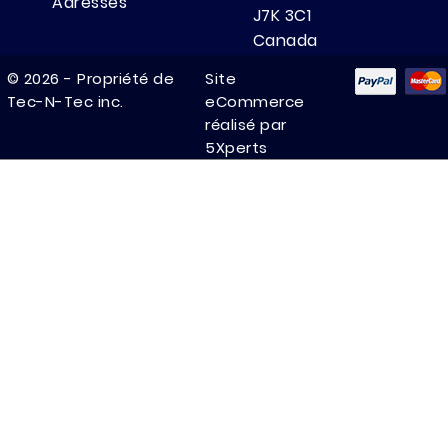
Adresses
J7K 3C1
Canada
(514) 325-7777

© 2026 - Propriété de
Site
Tec-N-Tec inc.
eCommerce
(514) 325-0282

réalisé par
pro@tec-n-

5Xperts
tec.com