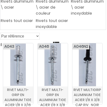
Rivets aluminium
Rivets aluminium
Rivets aluminium
\ acier
\ acier de
\ acier
couleur
inoxydable
Rivets tout acier
Rivets tout acier
inoxydable

Il y a 33 produits
A043
A046
A046N2
RIVET MULTI-
RIVET MULTI-
RIVET MULTIGRIP
GRIP EN
GRIP EN
ALUMINIUM TIGE
ALUMINIUM TIGE
ALUMINIUM TIGE
ACIER 1/8 X 3/8
ACIER 1/8 X 3/16
ACIER 1/8 X 3/8
CAP.RIV. NOIR