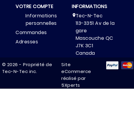
VOTRE COMPTE
INFORMATIONS
Informations
Tec-N-Tec

personnelles
113-3351 Av de la
gare
Commandes
Mascouche QC
Adresses
J7K 3C1
Canada
(514) 325-7777

© 2026 - Propriété de
Site
Tec-N-Tec inc.
eCommerce
(514) 325-0282

réalisé par
pro@tec-n-

5Xperts
tec.com