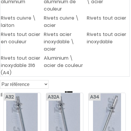
aluminium
aluminium de
\ acier
couleur
Rivets cuivre \
Rivets cuivre \
Rivets tout acier
laiton
acier
Rivets tout acier
Rivets acier
Rivets tout acier
en couleur
inoxydable \
inoxydable
acier
Rivets tout acier
Aluminium \
inoxydable 316
acier de couleur
(A4)

Il y a 130 produits
A32
A32A
A34