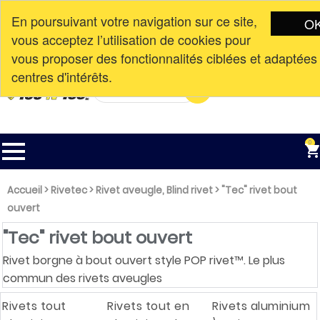
En poursuivant votre navigation sur ce site,
O
vous acceptez l’utilisation de cookies pour
Connexion
Nouvelle adresse à partir du
CAD$

vous proposer des fonctionnalités ciblées et adaptées
English
10 avril 2023. 113-3351 AV DE LA
centres d'intérêts.
GARE, MASCOUCHE, QC, J7K 3C1

0
Accueil
>
Rivetec
>
Rivet aveugle, Blind rivet
>
"Tec" rivet bout
ouvert
"Tec" rivet bout ouvert
Rivet borgne à bout ouvert style POP rivet™. Le plus
commun des rivets aveugles
Rivets tout
Rivets tout en
Rivets aluminium