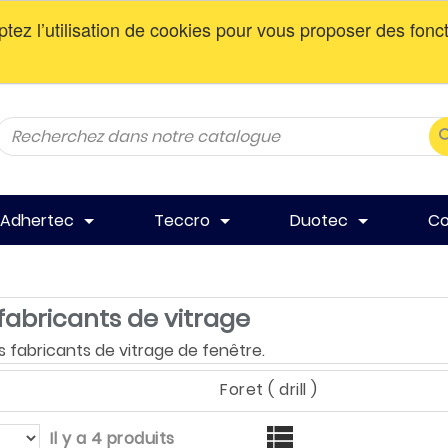
ptez l’utilisation de cookies pour vous proposer des fonc
AV DE LA GARE, MASCOUCHE, QC, J7K 3C1
Adhertec
Teccro
Duotec
Co
 fabricants de vitrage
es fabricants de vitrage de fenêtre.
Foret ( drill )

Il y a 4 produits