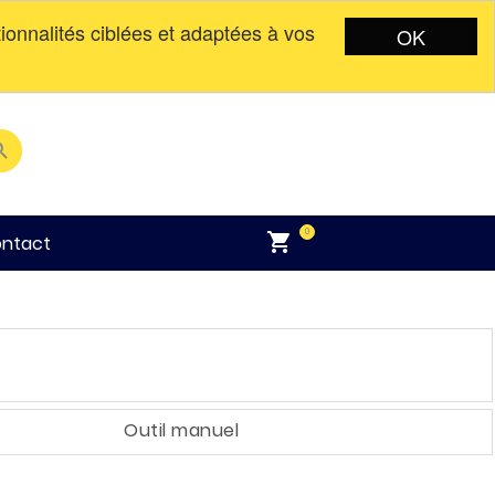
tionnalités ciblées et adaptées à vos
OK
English
Connexion
CAD$

0

ntact
Outil manuel