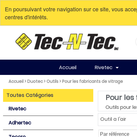
En poursuivant votre navigation sur ce site, vous acce
centres d'intérêts.
Nouvelle adresse à partir du 10 avril 2023. 113-3351 

Accueil
Rivetec
Accueil
>
Duotec
>
Outils
>
Pour les fabricants de vitrage
Toutes Catégories
Pour les
Outils pour l
Rivetec
Outil a l'air
Adhertec
Teccro