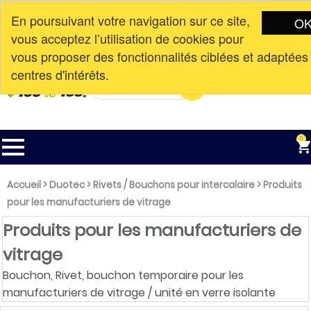
En poursuivant votre navigation sur ce site,
O
vous acceptez l’utilisation de cookies pour
Connexion
Nouvelle adresse à partir du
CAD$

vous proposer des fonctionnalités ciblées et adaptées
English
10 avril 2023. 113-3351 AV DE LA
centres d'intérêts.
GARE, MASCOUCHE, QC, J7K 3C1

0
Accueil
>
Duotec
>
Rivets / Bouchons pour intercalaire
>
Produits
pour les manufacturiers de vitrage
Produits pour les manufacturiers de
vitrage
Bouchon, Rivet, bouchon temporaire pour les
manufacturiers de vitrage / unité en verre isolante