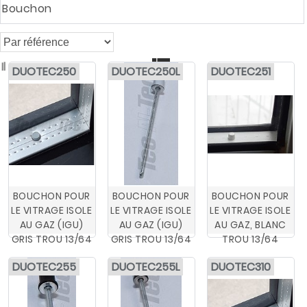
Bouchon

Il y a 11 produits
DUOTEC250
DUOTEC250L
DUOTEC251
BOUCHON POUR
BOUCHON POUR
BOUCHON POUR
LE VITRAGE ISOLE
LE VITRAGE ISOLE
LE VITRAGE ISOLE
AU GAZ (IGU)
AU GAZ (IGU)
AU GAZ, BLANC
GRIS TROU 13/64
GRIS TROU 13/64
TROU 13/64
DUOTEC255
DUOTEC255L
DUOTEC310