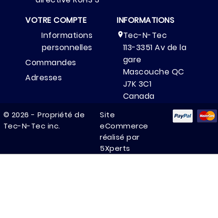
VOTRE COMPTE
INFORMATIONS
Informations
Tec-N-Tec

personnelles
113-3351 Av de la
gare
Commandes
Mascouche QC
Adresses
J7K 3C1
Canada
(514) 325-7777

© 2026 - Propriété de
Site
Tec-N-Tec inc.
eCommerce
(514) 325-0282

réalisé par
pro@tec-n-

5Xperts
tec.com