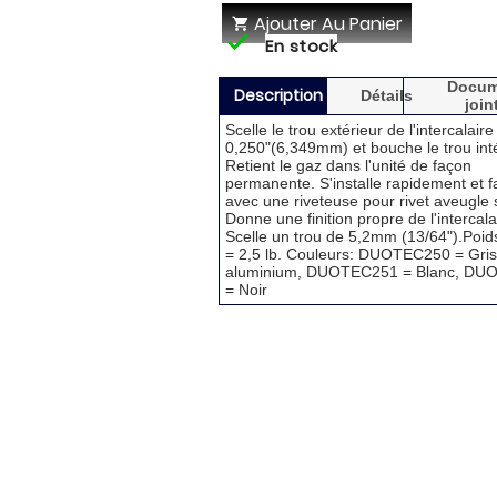
Ajouter Au Panier


En stock
Docum
Description
Détails
join
Scelle le trou extérieur de l'intercalaire
0,250"(6,349mm) et bouche le trou inté
Retient le gaz dans l'unité de façon
permanente. S'installe rapidement et f
avec une riveteuse pour rivet aveugle 
Donne une finition propre de l'intercala
Scelle un trou de 5,2mm (13/64").Poids
= 2,5 lb. Couleurs: DUOTEC250 = Gris
aluminium, DUOTEC251 = Blanc, DU
= Noir