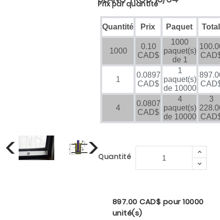
Prix par quantité
Quantité
Prix
Paquet
Total
1000
0.10
100.0
1000
paquet(s)
CAD$
CAD
de 1
1
0.0897
897.0
1
paquet(s)
CAD$
CAD
de 10000
4
3
0.0807
4
paquet(s)
228.0
CAD$
de 10000
CAD

Quantité

897.00 CAD$ pour 10000
unité(s)