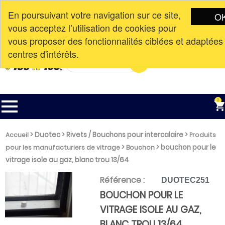
En poursuivant votre navigation sur ce site,
O
vous acceptez l’utilisation de cookies pour
Connexion
Nouvelle adresse à partir du
CAD$

vous proposer des fonctionnalités ciblées et adaptées
English
10 avril 2023. 113-3351 AV DE LA
centres d'intérêts.
GARE, MASCOUCHE, QC, J7K 3C1

0
>
Duotec
>
Rivets / Bouchons pour intercalaire
>
Accueil
Produits
>
>
bouchon pour le
pour les manufacturiers de vitrage
Bouchon
vitrage isole au gaz, blanc trou 13/64
Référence :
DUOTEC251
BOUCHON POUR LE
VITRAGE ISOLE AU GAZ,
BLANC TROU 13/64