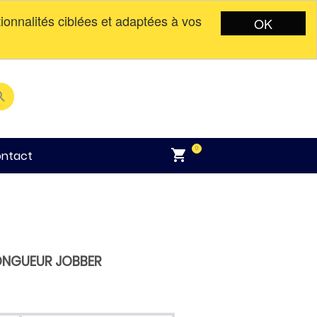
tionnalités ciblées et adaptées à vos
OK
English
Connexion
CAD$

0

ntact
LONGUEUR JOBBER