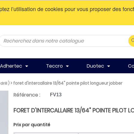
ptez l’utilisation de cookies pour vous proposer des fonc
AV DE LA GARE, MASCOUCHE, QC, J7K 3C1
Adhertec
Teccro
Duotec
Co
>
foret d'intercallaire 13/64" pointe pilot longueur jobber
drill )
Référence :
FV13
FORET D'INTERCALLAIRE 13/64" POINTE PILOT 
Prix par quantité