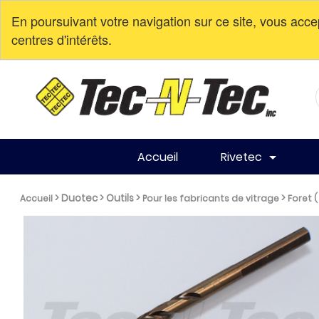
En poursuivant votre navigation sur ce site, vous acce
centres d'intérêts.
Nouvelle adresse à partir du 10 avril 2023. 113-3351 

Accueil
Rivetec
>
Duotec
>
Outils
>
>
Accueil
Pour les fabricants de vitrage
Foret ( 