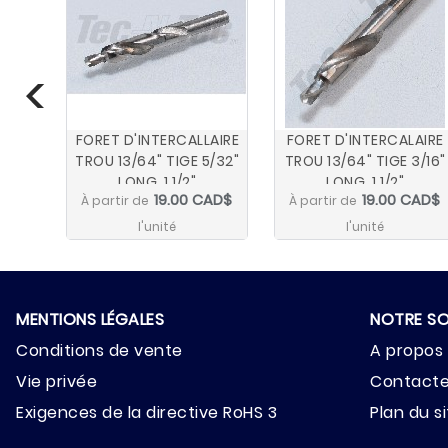
FORET D'INTERCALLAIRE
FORET D'INTERCALAIRE
TROU 13/64" TIGE 5/32"
TROU 13/64" TIGE 3/16"
LONG. 1 1/2"
LONG. 1 1/2"
19.00 CAD$
19.00 CAD$
À partir de
À partir de
l'unité
l'unité
MENTIONS LÉGALES
NOTRE SO
Conditions de vente
A propos
Vie privée
Contact
Exigences de la directive RoHS 3
Plan du s